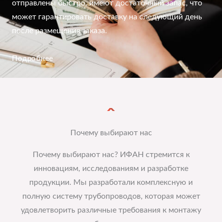
отправлены быстро, имеют достаточный запас, что
может гарантировать доставку на следующий день
после размещения заказа.
Подробнее
Почему выбирают нас
Почему выбирают нас? ИФАН стремится к
инновациям, исследованиям и разработке
продукции. Мы разработали комплексную и
полную систему трубопроводов, которая может
удовлетворить различные требования к монтажу