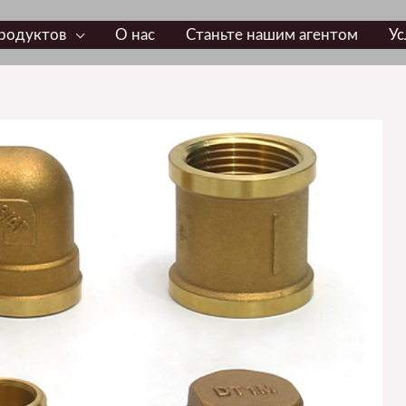
родуктов
О нас
Станьте нашим агентом
Ус