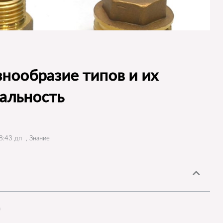
нообразие типов и их
альность
8:43 дп
,
Знание