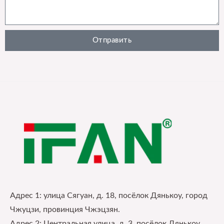
Отправить
Адрес 1: улица Сягуан, д. 18, посёлок Дянькоу, город
Чжуцзи, провинция Чжэцзян.
Адрес 2: Центральная улица, д. 3, посёлок Дянькоу,