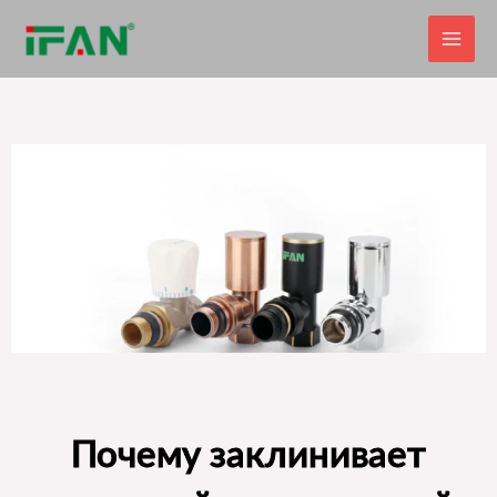
Перейти
к
содержимому
Почему заклинивает