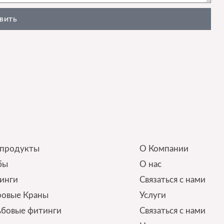
вить
ck Links
Our Service
 продукты
О Компании
бы
О нас
инги
Связаться с нами
овые Краны
Услуги
ьбовые фитинги
Связаться с нами