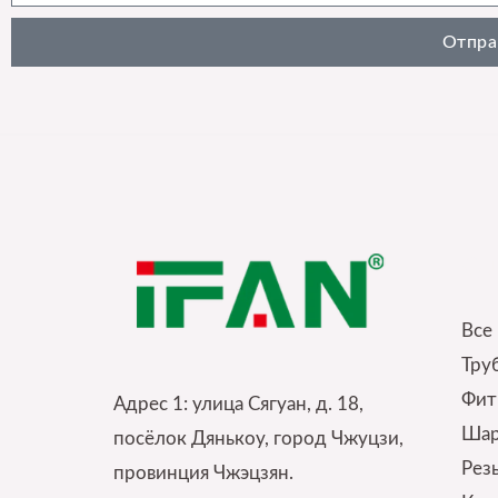
Отпра
Qui
Все
Тру
Фит
Адрес 1: улица Сягуан, д. 18,
Шар
посёлок Дянькоу, город Чжуцзи,
Pез
провинция Чжэцзян.