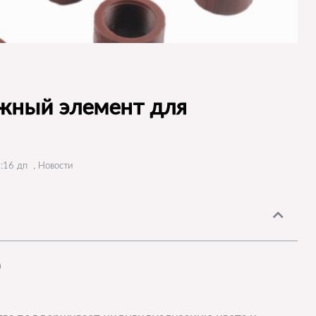
жный элемент для
:16 дп
,
Новости