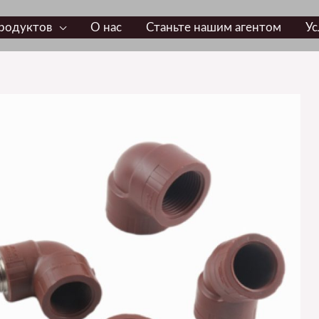
родуктов
О нас
Станьте нашим агентом
Ус