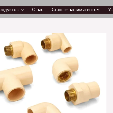
родуктов
О нас
Станьте нашим агентом
Ус