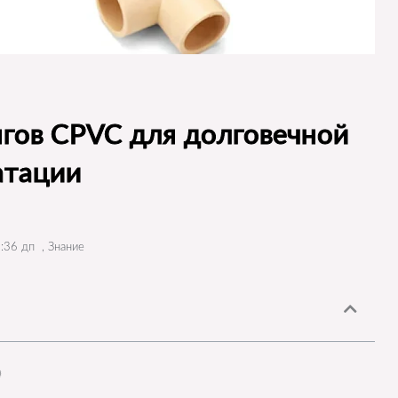
гов CPVC для долговечной
атации
:36 дп
,
Знание