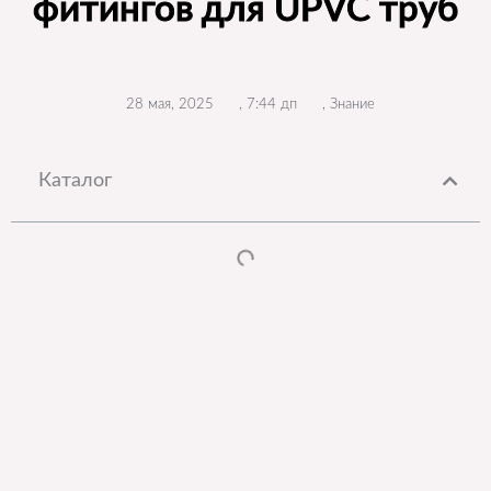
фитингов для UPVC труб
28 мая, 2025
,
7:44 дп
,
Знание
Каталог