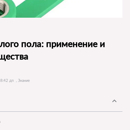
лого пола: применение и
щества
8:42 дп
,
Знание