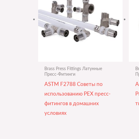
Brass Press Fittings Латунные
B
Пресс-Фитинги
П
ASTM F2788 Советы по
A
использованию PEX пресс-
P
фитингов в домашних
т
условиях