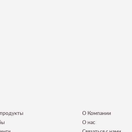
ick Links
Our Service
 продукты
О Компании
бы
О нас
инги
Связаться с нами