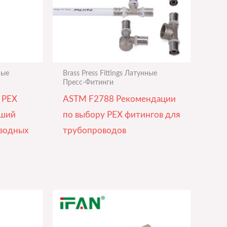
ные
Brass Press Fittings Латунные
Пресс-Фитинги
 PEX
ASTM F2788 Рекомендации
чший
по выбору PEX фитингов для
водных
трубопроводов