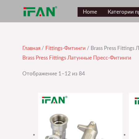
Перейти
Home
Категории п
к
содержимому
Главная
/
Fittings-Фитинги
/ Brass Press Fitting
Brass Press Fittings Латунные Пресс-Фитинги
Отображение 1–12 из 84