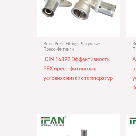
Brass Press Fittings Латунные
B
Пресс-Фитинги
П
DIN 16892 Эффективность
A
PEX пресс-фитингов в
р
условиях низких температур
у
ф