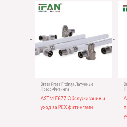
Brass Press Fittings Латунные
B
Пресс-Фитинги
П
ASTM F877 Обслуживание и
A
уход за PEX фитингами
п
у