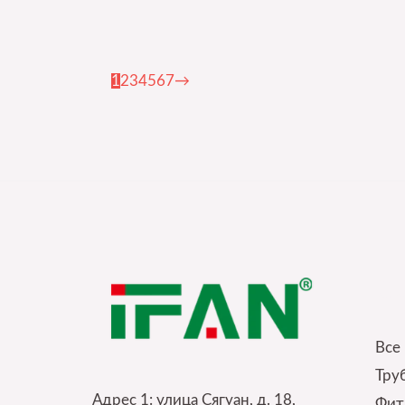
1
2
3
4
5
6
7
→
Qu
Все
Тру
Адрес 1: улица Сягуан, д. 18,
Фит