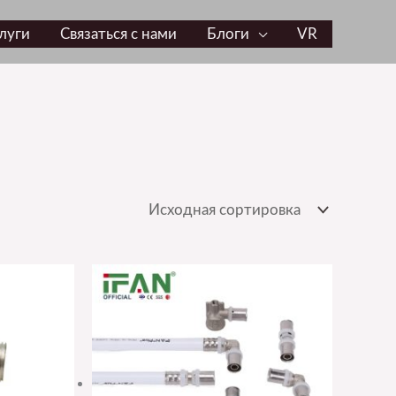
луги
Связаться с нами
Блоги
VR