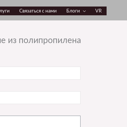
луги
Связаться с нами
Блоги
VR
е из полипропилена